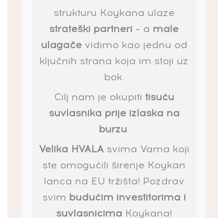
strukturu Koykana ulaze
strateški partneri
– a
male
ulagače
vidimo kao jednu od
ključnih strana koja im stoji uz
bok.
Cilj nam je okupiti
tisuću
suvlasnika prije izlaska na
burzu
.
Velika HVALA
svima Vama koji
ste omogućili širenje Koykan
lanca na EU tržišta! Pozdrav
svim
budućim investitorima i
suvlasnicima
Koykana!