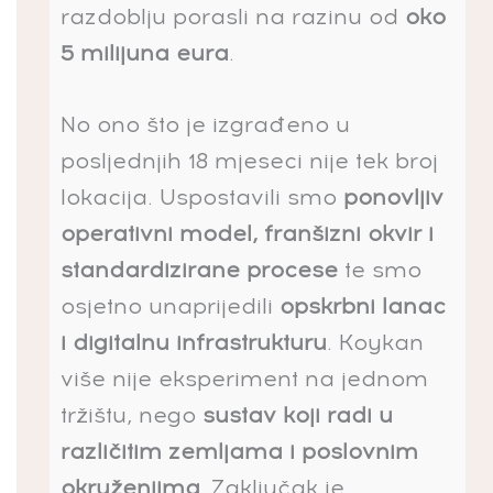
razdoblju porasli na razinu od
oko
5 milijuna eura
.
No ono što je izgrađeno u
posljednjih 18 mjeseci nije tek broj
lokacija. Uspostavili smo
ponovljiv
operativni model, franšizni okvir i
standardizirane procese
te smo
osjetno unaprijedili
opskrbni lanac
i digitalnu infrastrukturu
. Koykan
više nije eksperiment na jednom
tržištu, nego
sustav koji radi u
različitim zemljama i poslovnim
okruženjima
. Zaključak je