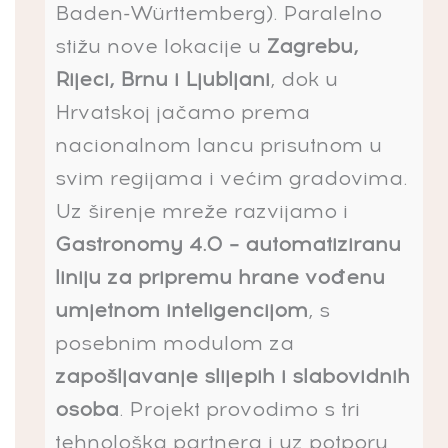
Baden-Württemberg). Paralelno
stižu nove lokacije u
Zagrebu,
Rijeci, Brnu i Ljubljani
, dok u
Hrvatskoj jačamo prema
nacionalnom lancu prisutnom u
svim regijama i većim gradovima.
Uz širenje mreže razvijamo i
Gastronomy 4.0 – automatiziranu
liniju za pripremu hrane vođenu
umjetnom inteligencijom
, s
posebnim modulom za
zapošljavanje slijepih i slabovidnih
osoba
. Projekt provodimo s tri
tehnološka partnera i uz potporu