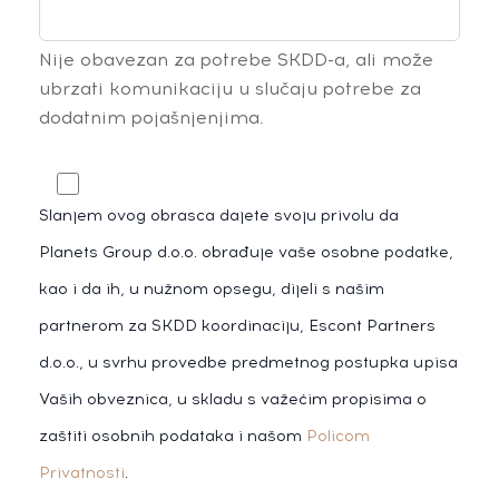
Nije obavezan za potrebe SKDD-a, ali može
ubrzati komunikaciju u slučaju potrebe za
dodatnim pojašnjenjima.
Slanjem ovog obrasca dajete svoju privolu da
Planets Group d.o.o. obrađuje vaše osobne podatke,
kao i da ih, u nužnom opsegu, dijeli s našim
partnerom za SKDD koordinaciju, Escont Partners
d.o.o., u svrhu provedbe predmetnog postupka upisa
Vaših obveznica, u skladu s važećim propisima o
zaštiti osobnih podataka i našom
Policom
Privatnosti
.