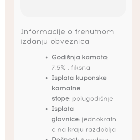
Informacije o trenutnom
izdanju obveznica
Godišnja kamata:
7,5% , fiksna
Isplata kuponske
kamatne
stope:
polugodišnje
Isplata
glavnice:
jednokratn
o na kraju razdoblja
Ročnost:
3 godine