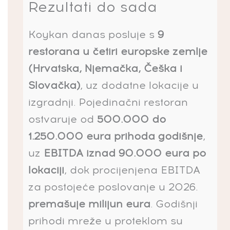
Rezultati do sada
Koykan danas posluje s
9
restorana u četiri europske zemlje
(Hrvatska, Njemačka, Češka i
Slovačka)
, uz dodatne lokacije u
izgradnji. Pojedinačni restoran
ostvaruje od
500.000 do
1.250.000 eura prihoda godišnje
,
uz
EBITDA iznad 90.000 eura po
lokaciji
, dok procijenjena EBITDA
za postojeće poslovanje u 2026.
premašuje milijun eura
. Godišnji
prihodi mreže u proteklom su