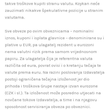
takve troškove kupiti stranu valutu. Koykan neće
zauzimati nikakve špekulativne pozicije u stranim
valutama.
Sve obveze po ovim obveznicama – nominalni
iznos, kuponi i isplata glavnice – denominirane su i
plative u EUR, pa ulagatelj rezident u eurozoni
nema valutni rizik prema samom vrijednosnom
papiru. Za ulagatelja čija je referentna valuta
različita od eura, povrat ovisi i o kretanju tečaja te
valute prema euru. Na razini poslovanja Izdavatelja
postoji ograničena tečajna izloženost jer dio
prihoda i troškova Grupe nastaje izvan eurozone
(CZK i sl.). Ta izloženost može posredno utjecati na
novčane tokove Izdavatelja, a time i na njegovu
sposobnost servisiranja obveza po obveznici.