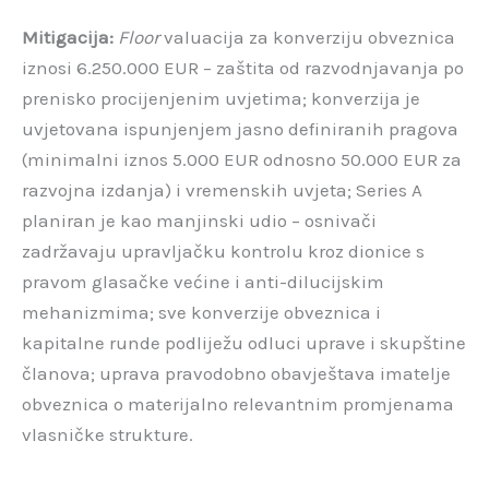
Mitigacija:
Floor
valuacija za konverziju obveznica
iznosi 6.250.000 EUR – zaštita od razvodnjavanja po
prenisko procijenjenim uvjetima; konverzija je
uvjetovana ispunjenjem jasno definiranih pragova
(minimalni iznos 5.000 EUR odnosno 50.000 EUR za
razvojna izdanja) i vremenskih uvjeta; Series A
planiran je kao manjinski udio – osnivači
zadržavaju upravljačku kontrolu kroz dionice s
pravom glasačke većine i anti-dilucijskim
mehanizmima; sve konverzije obveznica i
kapitalne runde podliježu odluci uprave i skupštine
članova; uprava pravodobno obavještava imatelje
obveznica o materijalno relevantnim promjenama
vlasničke strukture.