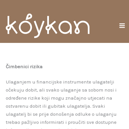
Skoči
Gl
do
izb
sadržaja
Čimbenici rizika
Ulaganjem u financijske instrumente ulagatelji
očekuju dobit, ali svako ulaganje sa sobom nosi i
određene rizike koji mogu značajno utjecati na
ostvarenu dobit ili gubitak ulagatelja. Svaki
ulagatelj bi se prije donošenja odluke o ulaganju
trebao pažljivo informirati i proučiti sve dostupne