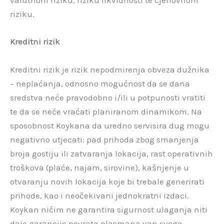
valutnom riziku, riziku likvidnosti te cjenovnom
riziku.
Kreditni rizik
Kreditni rizik je rizik nepodmirenja obveza dužnika
– neplaćanja, odnosno mogućnost da se dana
sredstva neće pravodobno i/ili u potpunosti vratiti
te da se neće vraćati planiranom dinamikom. Na
sposobnost Koykana da uredno servisira dug mogu
negativno utjecati: pad prihoda zbog smanjenja
broja gostiju ili zatvaranja lokacija, rast operativnih
troškova (plaće, najam, sirovine), kašnjenje u
otvaranju novih lokacija koje bi trebale generirati
prihode, kao i neočekivani jednokratni izdaci.
Koykan ničim ne garantira sigurnost ulaganja niti
daje garancije povrata plasmana van svoga