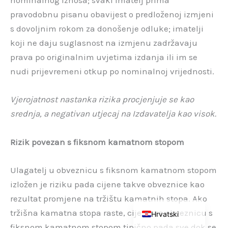
nominalnog iznosa; svaki imatelj prima
pravodobnu pisanu obavijest o predloženoj izmjeni
s dovoljnim rokom za donošenje odluke; imatelji
koji ne daju suglasnost na izmjenu zadržavaju
prava po originalnim uvjetima izdanja ili im se
nudi prijevremeni otkup po nominalnoj vrijednosti.
Vjerojatnost nastanka rizika procjenjuje se kao
srednja, a negativan utjecaj na Izdavatelja kao visok.
Rizik povezan s fiksnom kamatnom stopom
Slovenčina
Ulagatelj u obveznicu s fiksnom kamatnom stopom
Čeština
izložen je riziku pada cijene takve obveznice kao
English (UK)
rezultat promjene na tržištu kamatnih stopa. Ako
tržišna kamatna stopa raste, cijena za obveznicu s
Hrvatski
fiksnom kamatnom stopom tipično pada sve dok se