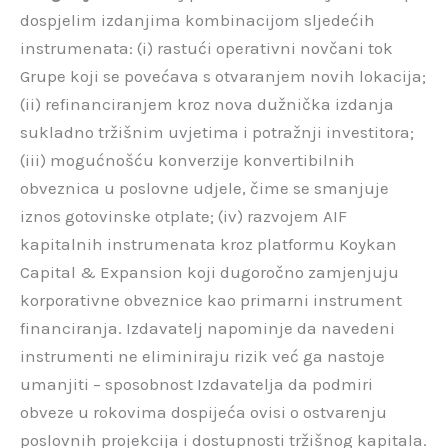
dospjelim izdanjima kombinacijom sljedećih
instrumenata: (i) rastući operativni novčani tok
Grupe koji se povećava s otvaranjem novih lokacija;
(ii) refinanciranjem kroz nova dužnička izdanja
sukladno tržišnim uvjetima i potražnji investitora;
(iii) mogućnošću konverzije konvertibilnih
obveznica u poslovne udjele, čime se smanjuje
iznos gotovinske otplate; (iv) razvojem AIF
kapitalnih instrumenata kroz platformu Koykan
Capital & Expansion koji dugoročno zamjenjuju
korporativne obveznice kao primarni instrument
financiranja. Izdavatelj napominje da navedeni
instrumenti ne eliminiraju rizik već ga nastoje
umanjiti – sposobnost Izdavatelja da podmiri
obveze u rokovima dospijeća ovisi o ostvarenju
poslovnih projekcija i dostupnosti tržišnog kapitala.