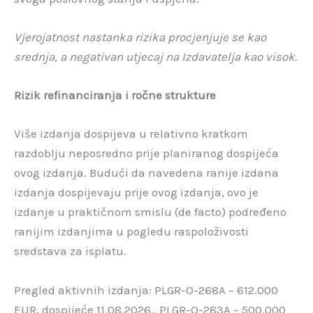
Vjerojatnost nastanka rizika procjenjuje se kao
srednja, a negativan utjecaj na Izdavatelja kao visok.
Rizik refinanciranja i ročne strukture
Više izdanja dospijeva u relativno kratkom
razdoblju neposredno prije planiranog dospijeća
ovog izdanja. Budući da navedena ranije izdana
izdanja dospijevaju prije ovog izdanja, ovo je
izdanje u praktičnom smislu (de facto) podređeno
ranijim izdanjima u pogledu raspoloživosti
sredstava za isplatu.
Pregled aktivnih izdanja: PLGR-O-268A – 612.000
EUR, dospijeće 11.08.2026., PLGR-O-283A – 500.000