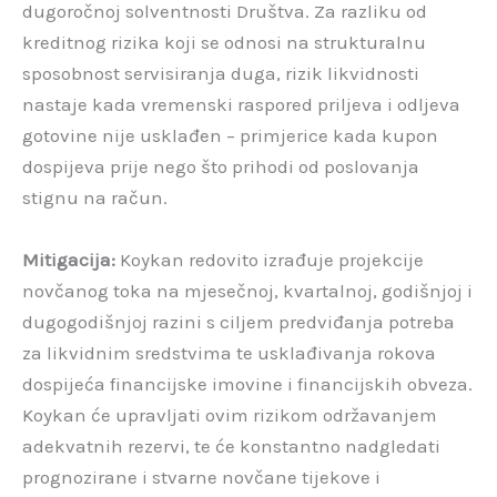
dugoročnoj solventnosti Društva. Za razliku od
kreditnog rizika koji se odnosi na strukturalnu
sposobnost servisiranja duga, rizik likvidnosti
nastaje kada vremenski raspored priljeva i odljeva
gotovine nije usklađen – primjerice kada kupon
dospijeva prije nego što prihodi od poslovanja
stignu na račun.
Mitigacija:
Koykan redovito izrađuje projekcije
novčanog toka na mjesečnoj, kvartalnoj, godišnjoj i
dugogodišnjoj razini s ciljem predviđanja potreba
za likvidnim sredstvima te usklađivanja rokova
dospijeća financijske imovine i financijskih obveza.
Koykan će upravljati ovim rizikom održavanjem
adekvatnih rezervi, te će konstantno nadgledati
prognozirane i stvarne novčane tijekove i