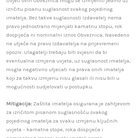
Uvjeti ovih Obveznica mogu se izmijeniti jedino uz
izričitu pisanu suglasnost svakog pojedinog
imatelja. Bez takve suglasnosti Izdavatelj nema
pravo jednostrano mijenjati kamatnu stopu, rok
dospijeća ni nominalni iznos Obveznica. Navedeno
ne utječe na pravo Izdavatelja na prijevremeni
opoziv. Ulagatelji trebaju biti svjesni da bi
eventualna izmjena uvjeta, uz suglasnost imatelja,
mogla negativno utjecati na prava onih imatelja
koji za takvu izmjenu nisu glasali ili nisu bili u
mogućnosti sudjelovati u postupku.
Mitigacija:
Zaštita imatelja osigurana je zahtjevom
za izričitom pisanom suglasnošću svakog
pojedinog imatelja za svaku izmjenu ključnih
uvjeta – kamatne stope, roka dospijeća i