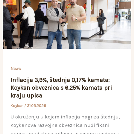
News
Inflacija 3,9%, štednja 0,17% kamata:
Koykan obveznica s 6,25% kamata pri
kraju upisa
Koykan
/
31.03.2026
U okruženju u kojem inflacija nagriza štednju,
Koykanova razvojna obveznica nudi fiksni
prinos iznad stope inflacije, s jasnim uvidom u