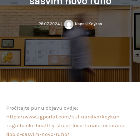
sasvim novo ruho
29.07.2024
|
Napsal
Koykan
Pročitajte punu objavu ovdje:
https://www.zgportal.com/kulinarstvo/koykan-
zagrebacki-healthy-street-food-lanac-restorana-
dobio-sasvim-novo-ruho/