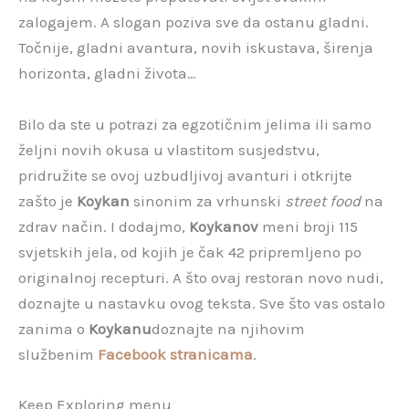
zalogajem. A slogan poziva sve da ostanu gladni.
Točnije, gladni avantura, novih iskustava, širenja
horizonta, gladni života…
Bilo da ste u potrazi za egzotičnim jelima ili samo
željni novih okusa u vlastitom susjedstvu,
pridružite se ovoj uzbudljivoj avanturi i otkrijte
zašto je
Koykan
sinonim za vrhunski
street food
na
zdrav način. I dodajmo,
Koykanov
meni broji 115
svjetskih jela, od kojih je čak 42 pripremljeno po
originalnoj recepturi. A što ovaj restoran novo nudi,
doznajte u nastavku ovog teksta. Sve što vas ostalo
zanima o
Koykanu
doznajte na njihovim
službenim
Facebook stranicama
.
Keep Exploring menu