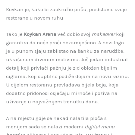
Koykan je, kako bi zaokružio priču, predstavio svoje
restorane u novom ruhu
Tako je
Koykan Arena
već dobio svoj
makeover
koji
garantira da neće proći nezamijećeno. A novi logo
je u punom sjaju zablistao na šanku za narudžbe,
ukrašenom drvenim motivima. Još jedan industrial
detalj koji privlači pažnju je zid obložen bijelim
ciglama, koji suptilno podiže dojam na novu razinu.
U cijelom restoranu prevladava bijela boja, koja
dodatno pridonosi osjećaju mirnoće i poziva na
uživanje u najvažnijem trenutku dana.
A na mjestu gdje se nekad nalazila ploča s
menijem sada se nalazi moderni
digital menu
board
sa slikama i ponudom jela. Novitet su i