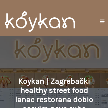
Přeskočit
Ma
na
Me
obsah
Koykan | Zagrebački
healthy street food
lanac restorana dobio