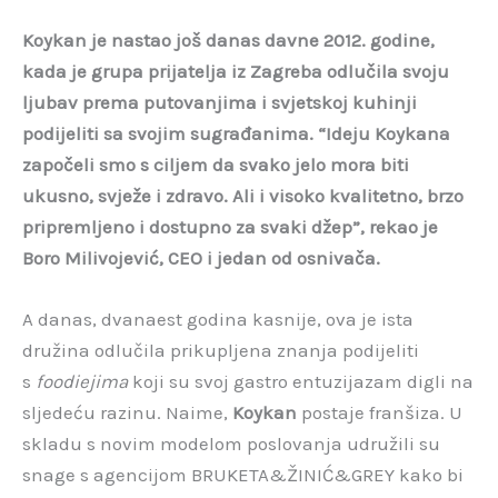
Koykan je nastao još danas davne 2012. godine,
kada je grupa prijatelja iz Zagreba odlučila svoju
ljubav prema putovanjima i svjetskoj kuhinji
podijeliti sa svojim sugrađanima. “Ideju Koykana
započeli smo s ciljem da svako jelo mora biti
ukusno, svježe i zdravo. Ali i visoko kvalitetno, brzo
pripremljeno i dostupno za svaki džep”, rekao je
Boro Milivojević, CEO i jedan od osnivača.
A danas, dvanaest godina kasnije, ova je ista
družina odlučila prikupljena znanja podijeliti
s
foodiejima
koji su svoj gastro entuzijazam digli na
sljedeću razinu. Naime,
Koykan
postaje franšiza. U
skladu s novim modelom poslovanja udružili su
snage s agencijom BRUKETA&ŽINIĆ&GREY kako bi