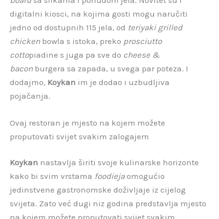
digitalni kiosci, na kojima gosti mogu naručiti
jedno od dostupnih 115 jela, od
teriyaki grilled
chicken
bowla s istoka, preko
prosciutto
cotto
piadine s juga pa sve do
cheese &
bacon
burgera sa zapada, u svega par poteza. I
dodajmo,
Koykan
im je dodao i uzbudljiva
pojačanja.
Ovaj restoran je mjesto na kojem možete
proputovati svijet svakim zalogajem
Koykan
nastavlja širiti svoje kulinarske horizonte
kako bi svim vrstama
foodieja
omogućio
jedinstvene gastronomske doživljaje iz cijelog
svijeta. Zato već dugi niz godina predstavlja mjesto
na kojem možete proputovati svijet svakim