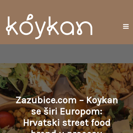
Preskočiť
Ma
na
Me
obsah
Zazubice.com – Koykan
se širi Europom:
Hrvatski street food