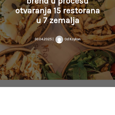
brend u procesu
otvaranja 15 restorana
u 7 zemalja
30.04.2025
|
Od
Koykan