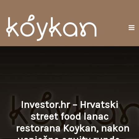
Preskočiť
Ma
na
Me
obsah
Investor.hr – Hrvatski
street food lanac
restorana Koykan, nakon