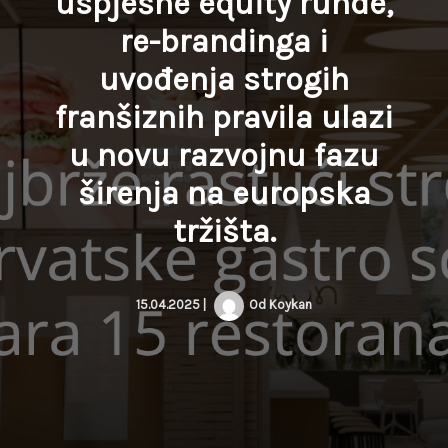
uspješne equity runde,
re-brandinga i
uvođenja strogih
franšiznih pravila ulazi
u novu razvojnu fazu
širenja na europska
tržišta.
15.04.2025
|
Od
Koykan