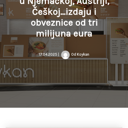
u Njemačkoj, Austriji,
Češkoj…izdaju i
obveznice od tri
milijuna eura
17.04.2025
|
Od
Koykan