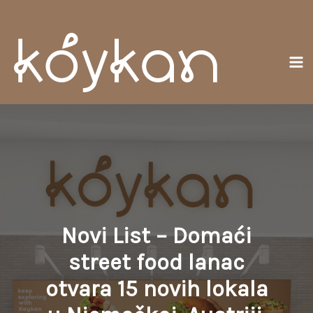
Preskočiť
Ma
na
Me
obsah
Novi List – Domaći
street food lanac
otvara 15 novih lokala