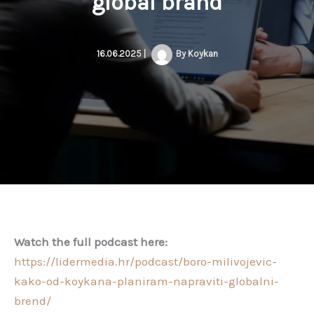
global brand
16.06.2025
|
By
Koykan
Watch the full podcast here:
https://lidermedia.hr/podcast/boro-milivojevic-
kako-od-koykana-planiram-napraviti-globalni-
brend/