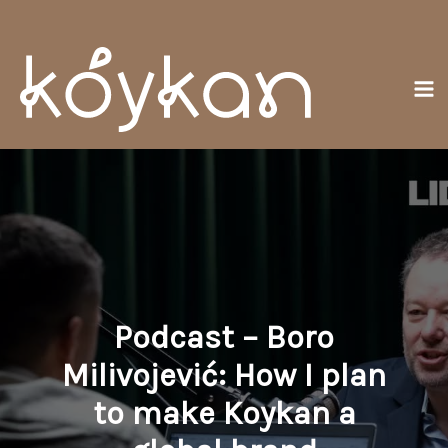
Skoči
Gl
do
izb
sadržaja
Podcast – Boro
Milivojević: How I plan
to make Koykan a