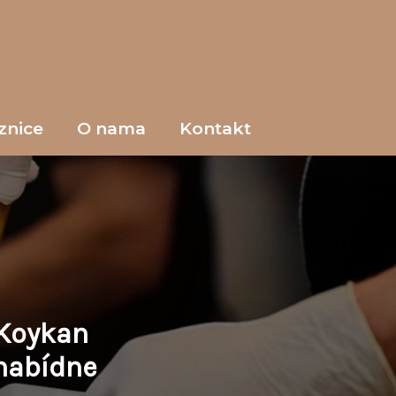
znice
O nama
Kontakt
 Koykan
 nabídne