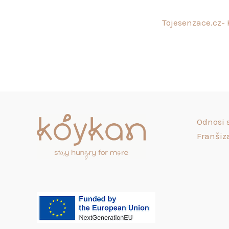
Tojesenzace.cz-
Odnosi 
Franšiz