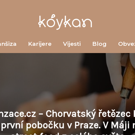
anšiza
Karijere
Vijesti
Blog
Obve
nzace.cz – Chorvatský řetězec
 první pobočku v Praze. V Máji