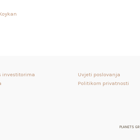
 Koykan
s investitorima
Uvjeti poslovanja
a
Politikom privatnosti
PLANETS GRO