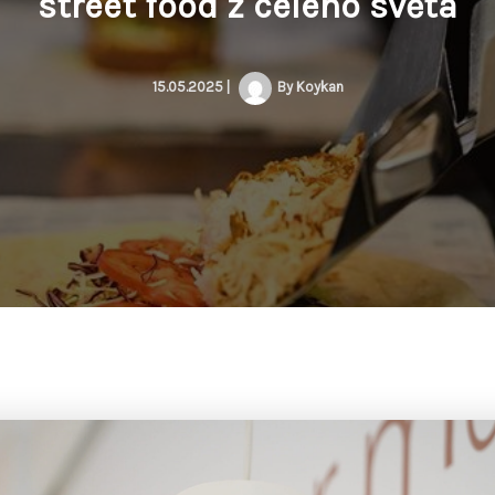
street food z celého světa
15.05.2025
|
By
Koykan