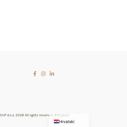
Slovenčina
Čeština
English (UK)
UP d.o.o. 2026 All rights reserved. © Koykan
Hrvatski