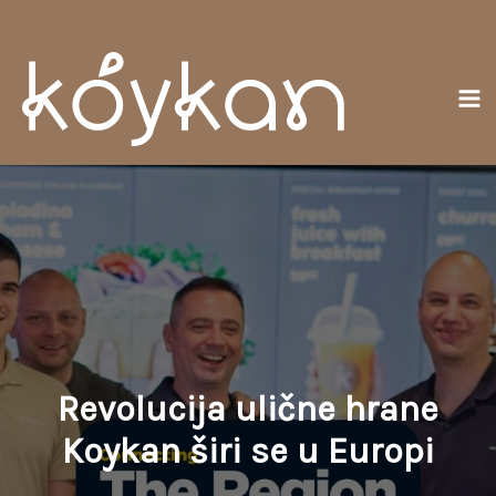
Skoči
Gl
do
izb
sadržaja
Revolucija ulične hrane
Koykan širi se u Europi