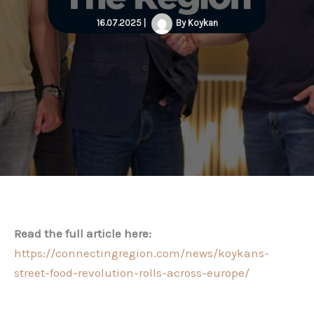
16.07.2025
|
By
Koykan
Read the full article here:
https://connectingregion.com/news/koykans-
street-food-revolution-rolls-across-europe/