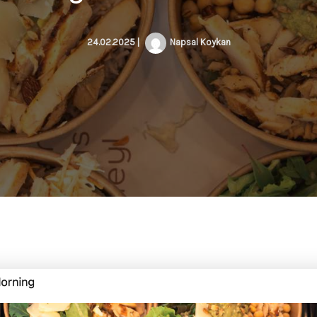
24.02.2025
|
Napsal
Koykan