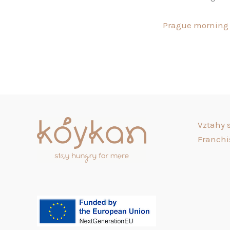
Prague morning
Vztahy s
Franchi