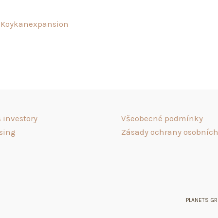
 Koykan
expansion
 investory
Všeobecné podmínky
sing
Zásady ochrany osobních
PLANETS GRO