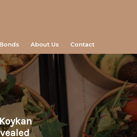
Bonds
About Us
Contact
 Koykan
evealed