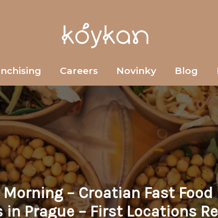
anchising
Careers
Novinky
Blog
 Morning – Croatian Fast Food
s in Prague – First Locations R