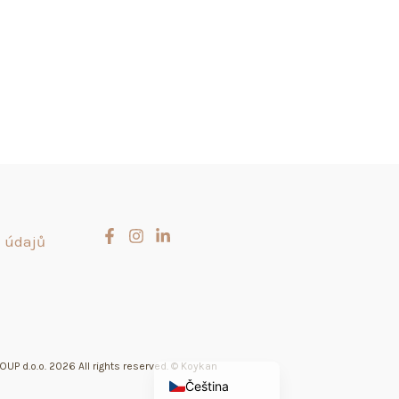
 údajů
Slovenčina
Hrvatski
English (UK)
UP d.o.o. 2026 All rights reserved. © Koykan
Čeština