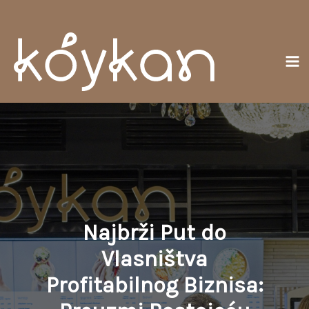
Přeskočit
Ma
na
Me
obsah
Najbrži Put do
Vlasništva
Profitabilnog Biznisa: