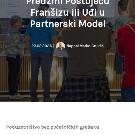
Preuzmi Postojeću
Franšizu ili Uđi u
Partnerski Model
23.02.2026
|
Napsal
Marko Gnjidić
Poduzetništvo bez početničkih grešaka