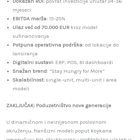
Dokazan ROI
: povrat investicije unutar 24-36
mjeseci
EBITDA marža
: 15-25%
Ulaz već od 70.000 EUR
kroz model
sufinanciranja
Potpuna operativna podrška
: od lokacije do
lansiranja
Digitalni sustavi
: ERP, POS, BI dashboardi
Snažan brend
: “Stay Hungry for More”
Skalabilnost
: single-unit, multi-unit i area
modeli
ZAKLJUČAK: Poduzetništvo nove generacije
U dinamičnom i neizvjesnom poslovnom
okruženju, franšizni modeli poput Koykana
omogućuju brz, strukturiran i profitabilan ulazak u