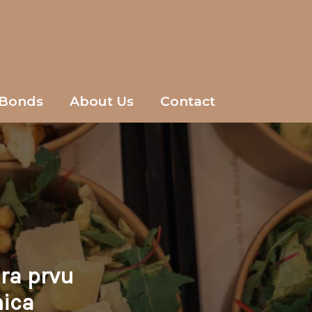
Bonds
About Us
Contact
ra prvu
nica