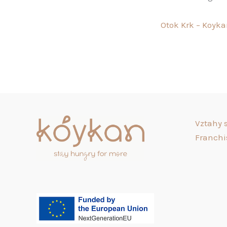
Otok Krk – Koyk
Vztahy s
Franchi