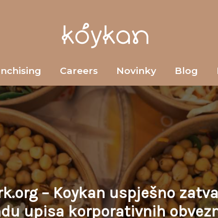
anchising
Careers
Novinky
Blog
rk.org – Koykan uspješno zatva
du upisa korporativnih obvez