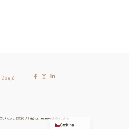
 údajů
Slovenčina
Hrvatski
English (UK)
UP d.o.o. 2026 All rights reserved. © Koykan
Čeština