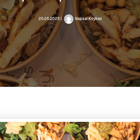
20.05.2025
|
Napsal
Koykan